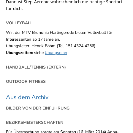
Dann ist Step-Aerobic wahrscheinlich die richtige Sportart
für dich.
VOLLEYBALL
Wir, der MTV Brunonia Harlingerode bieten Volleyball f
r
ü
Interessenten ab 17 Jahre an.
bungsleiter: Henrik B
hm (Tel. 151 4324 4256)
Ü
ö
bungszeiten:
siehe
bungsplan
Ü
Ü
HANDBALL/TENNIS (EXTERN)
OUTDOOR FITNESS
Aus dem Archiv
BILDER VON DER EINFÜHRUNG
BEZIRKSMEISTERSCHAFTEN
Für Überraschung sorgte am Sonntag (16. März 2014) Anna-