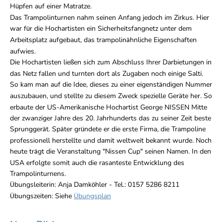
H
pfen auf einer Matratze.
ü
Das Trampolinturnen nahm seinen Anfang jedoch im Zirkus. Hier
war f
r die Hochartisten ein Sicherheitsfangnetz unter dem
ü
Arbeitsplatz aufgebaut, das trampolin
hnliche Eigenschaften
ä
aufwies.
Die Hochartisten lie
en sich zum Abschluss Ihrer Darbietungen in
ß
das Netz fallen und turnten dort als Zugaben noch einige Salti.
So kam man auf die Idee, dieses zu einer eigenst
ndigen Nummer
ä
auszubauen, und stellte zu diesem Zweck spezielle Ger
te her. So
ä
erbaute der US-Amerikanische Hochartist George NISSEN Mitte
der zwanziger Jahre des 20. Jahrhunderts das zu seiner Zeit beste
Sprungger
t. Sp
ter gr
ndete er die erste Firma, die Trampoline
ä
ä
ü
professionell herstellte und damit weltweit bekannt wurde. Noch
heute tr
gt die Veranstaltung "Nissen Cup" seinen Namen. In den
ä
USA erfolgte somit auch die rasanteste Entwicklung des
Trampolinturnens.
bungsleiterin: Anja Damk
hler - Tel.: 0157 5286 8211
Ü
ö
bungszeiten: Siehe
bungsplan
Ü
Ü