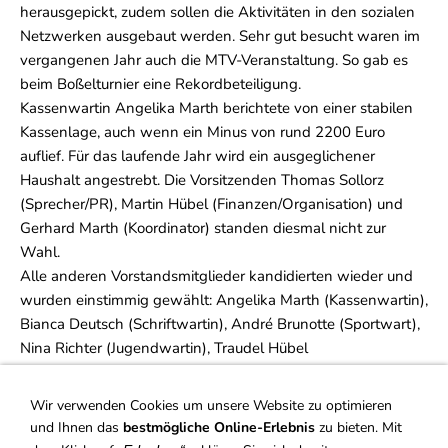
herausgepickt, zudem sollen die Aktivitäten in den sozialen
Netzwerken ausgebaut werden. Sehr gut besucht waren im
vergangenen Jahr auch die MTV-Veranstaltung. So gab es
beim Boßelturnier eine Rekordbeteiligung.
Kassenwartin Angelika Marth berichtete von einer stabilen
Kassenlage, auch wenn ein Minus von rund 2200 Euro
auflief. Für das laufende Jahr wird ein ausgeglichener
Haushalt angestrebt. Die Vorsitzenden Thomas Sollorz
(Sprecher/PR), Martin Hübel (Finanzen/Organisation) und
Gerhard Marth (Koordinator) standen diesmal nicht zur
Wahl.
Alle anderen Vorstandsmitglieder kandidierten wieder und
wurden einstimmig gewählt: Angelika Marth (Kassenwartin),
Bianca Deutsch (Schriftwartin), André Brunotte (Sportwart),
Nina Richter (Jugendwartin), Traudel Hübel
(Veranstaltungswartin), Manuela Göttling (Sozialwartin), Tim
Nitzschke und Christof Willert (1. und 2. Gerätewart) sowie
Wir verwenden Cookies um unsere Website zu optimieren
Melanie Jacobs (Beisitzerin).
und Ihnen das
bestmögliche Online-Erlebnis
zu bieten. Mit
Ehrungen für 50-jährige Mitgliedschaft im MTV Brunonia