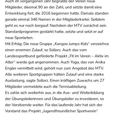
Auch im vergangenen Jahr begrüßte der Verein neue
Mitglieder, diesmal 90 an der Zahl, und setzte damit eine
Entwicklung fort, die 2016 begonnen hatte. Damals standen
gerade einmal 346 Namen in der Mitgliederkartei. Seitdem
geht es nur noch bergauf: Nachdem der MTV zunächst sein
Standardprogramm gestärkt hatte, setzte und setzt er auf
neue Sportarten.
Mit Erfolg: Die neue Gruppe „Kangoo Jumps-Kids“ verzeichne
einen enormen Zulauf, so Sollorz. Auch das vom
Landessportbund geförderte Projekt „Fit im Verein – Aktiv im
Alter“ werde gut angenommen. Auch Yoga, das von Anika
Engler vermittelt wird, gehört nun zum Angebot des MTV.
Alle weiteren Sportgruppen hätten Zulauf und eine starke
Auslastung, sagte Sollorz. Einen kräftigen Zuwachs um 27
Mitglieder vermeldete auch die Tennisabteilung.
Es zahle sich weiterhin aus, in die Aus- und Weiterbildung
der Übungsleiterinnen und Übungsleiter zu investieren, so
der Vorsitzende weiter. Für das laufende Jahr hat sich der
Vorstand das Projekt „Jugendfreundlicher Sportverein“