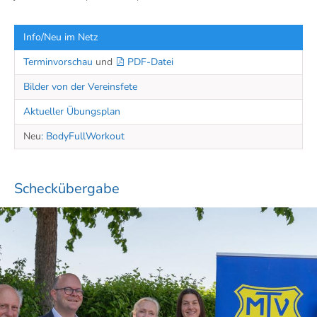
Info/Neu im Netz
Terminvorschau
und
PDF-Datei
Bilder von der Vereinsfete
Aktueller Übungsplan
Neu
: BodyFullWorkout
Scheckübergabe