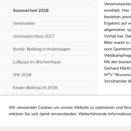
Vereinsmeister
ermittelt. Hie
Sommerfest 2018
bestehen jewei
Ergebnis auf vi
Vereinsfeier
allgemeiner, s
Vorteil hat. D
Jahresabschluss 2017
Bitte macht in
eure Sparten
Nordic Walking in Hodenhagen
Wettkampfregel
Mit den beste
Lollipops im Wichernhaus
Gerhard Marth
MTV "Brunonia
JHV 2018
Vorsitzender (
Kinder-Weihnacht 2018
2019
Wir verwenden Cookies um unsere Website zu optimieren und Ihn
2020/21
erklären Sie sich damit einverstanden. Weiterführende Informatione
2022