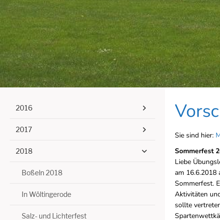
Vors
2016
2017
Sie sind hier:
M
Sommerfest 2
2018
Liebe Übungsle
am 16.6.2018 a
Boßeln 2018
Sommerfest. E
Aktivitäten un
In Wöltingerode
sollte vertret
Spartenwettkäm
Salz- und Lichterfest