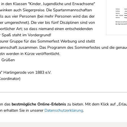
 in den Klassen "Kinder, Jugendliche und Erwachsene"
r winken auch Siegerpreise. Die Spartenmannschaften
ls aus vier Personen (bei mehr Personen wird das der
er umgerechnet). Die vier bis fünf Disziplinen sind von
portlicher Art; so dass niemand einen entscheidenden
er Spaß steht im Vordergrund!
 eurer Gruppe für das Sommerfest Werbung und stellt
mannschaft zusammen. Das Programm des Sommerfestes und die genau
n werden in Kürze veröffentlicht.
n Grüßen
" Harlingerode von 1883 e.V.
Koordinator)
en das
bestmögliche Online-Erlebnis
zu bieten. Mit dem Klick auf
„Erla
n erhalten Sie in unserer
Datenschutzerklärung
.