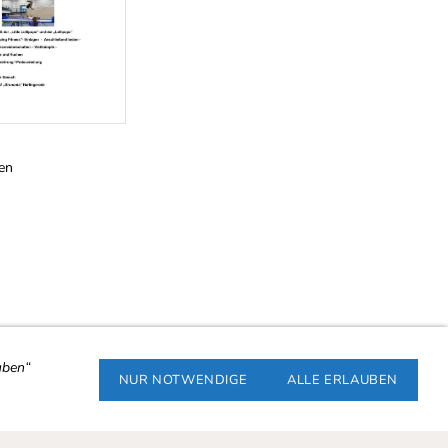
en
uben“
NUR NOTWENDIGE
ALLE ERLAUBEN